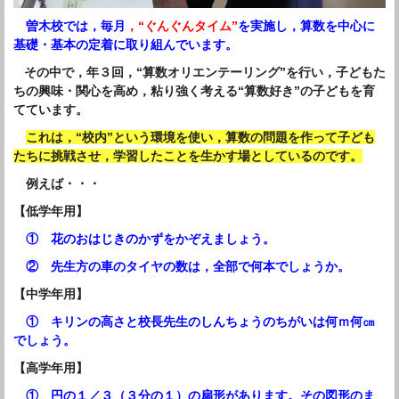
曽木校では，毎月
，“ぐんぐんタイム”
を実施し，算数を中心に
基礎・基本の定着に取り組んでいます。
その中で，年３回，“算数オリエンテーリング”を行い，子どもた
ちの興味・関心を高め，粘り強く考える“算数好き”の子どもを育
てています。
これは，“校内”という環境を使い，算数の問題を作って子ども
たちに挑戦させ，学習したことを生かす場としているのです。
例えば・・・
【低学年用】
① 花のおはじきのかずをかぞえましょう。
② 先生方の車のタイヤの数は，全部で何本でしょうか。
【中学年用】
① キリンの高さと校長先生のしんちょうのちがいは何ｍ何㎝
でしょう。
【高学年用】
① 円の１／３（３分の１）の扇形があります。その図形のま