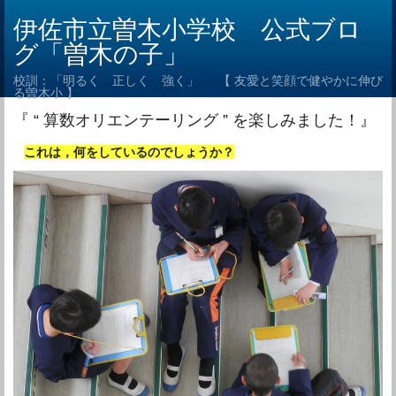
伊佐市立曽木小学校 公式ブロ
グ「曽木の子」
校訓：「明るく 正しく 強く」 【 友愛と笑顔で健やかに伸び
る曽木小 】
『 “ 算数オリエンテーリング ” を楽しみました！』
これは，何をしているのでしょうか？