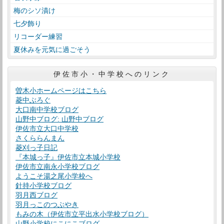
梅のシソ漬け
七夕飾り
リコーダー練習
夏休みを元気に過ごそう
伊佐市小・中学校へのリンク
曽木小ホームページはこちら
菱中ぶろぐ
大口南中学校ブログ
山野中ブログ: 山野中ブログ
伊佐市立大口中学校
さくららんまん
菱刈っ子日記
『本城っ子』伊佐市立本城小学校
伊佐市立南永小学校ブログ
ようこそ湯之尾小学校へ
針持小学校ブログ
羽月西ブログ
羽月っこのつぶやき
もみの木（伊佐市立平出水小学校ブログ）
山野小学校にこにこブログ