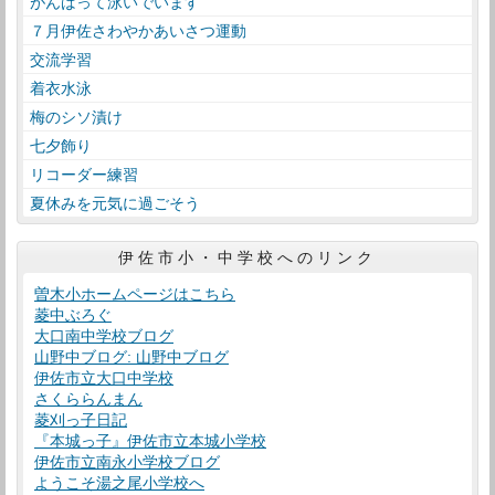
がんばって泳いでいます
７月伊佐さわやかあいさつ運動
交流学習
着衣水泳
梅のシソ漬け
七夕飾り
リコーダー練習
夏休みを元気に過ごそう
伊佐市小・中学校へのリンク
曽木小ホームページはこちら
菱中ぶろぐ
大口南中学校ブログ
山野中ブログ: 山野中ブログ
伊佐市立大口中学校
さくららんまん
菱刈っ子日記
『本城っ子』伊佐市立本城小学校
伊佐市立南永小学校ブログ
ようこそ湯之尾小学校へ