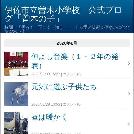
伊佐市立曽木小学校 公式ブロ
グ「曽木の子」
校訓：「明るく 正しく 強く」 【 友愛と笑顔で健やかに伸び
る曽木小 】
2026年1月
仲よし音楽（１・２年の発
表）
2026/01/30 15:27
コメント(0)
元気に遊ぶ子供たち
2026/01/29 13:52
コメント(0)
昼は暖かく