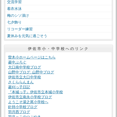
交流学習
着衣水泳
梅のシソ漬け
七夕飾り
リコーダー練習
夏休みを元気に過ごそう
伊佐市小・中学校へのリンク
曽木小ホームページはこちら
菱中ぶろぐ
大口南中学校ブログ
山野中ブログ: 山野中ブログ
伊佐市立大口中学校
さくららんまん
菱刈っ子日記
『本城っ子』伊佐市立本城小学校
伊佐市立南永小学校ブログ
ようこそ湯之尾小学校へ
針持小学校ブログ
羽月西ブログ
羽月っこのつぶやき