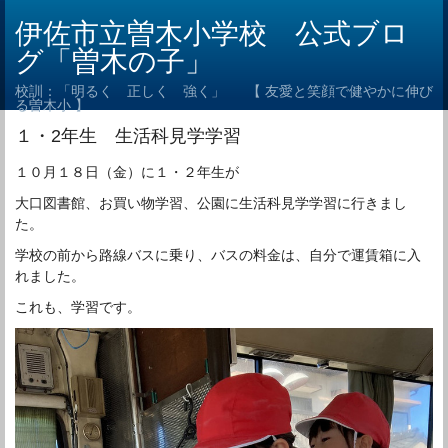
伊佐市立曽木小学校 公式ブロ
グ「曽木の子」
校訓：「明るく 正しく 強く」 【 友愛と笑顔で健やかに伸び
る曽木小 】
１・2年生 生活科見学学習
１０月１８日（金）に１・２年生が
大口図書館、お買い物学習、公園に生活科見学学習に行きまし
た。
学校の前から路線バスに乗り、バスの料金は、自分で運賃箱に入
れました。
これも、学習です。