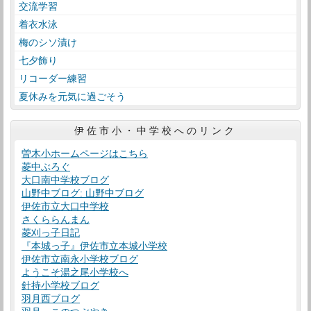
交流学習
着衣水泳
梅のシソ漬け
七夕飾り
リコーダー練習
夏休みを元気に過ごそう
伊佐市小・中学校へのリンク
曽木小ホームページはこちら
菱中ぶろぐ
大口南中学校ブログ
山野中ブログ: 山野中ブログ
伊佐市立大口中学校
さくららんまん
菱刈っ子日記
『本城っ子』伊佐市立本城小学校
伊佐市立南永小学校ブログ
ようこそ湯之尾小学校へ
針持小学校ブログ
羽月西ブログ