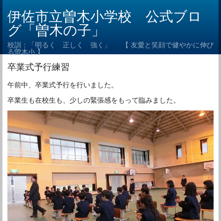
伊佐市立曽木小学校 公式ブロ
グ「曽木の子」
校訓：「明るく 正しく 強く」 【 友愛と笑顔で健やかに伸び
る曽木小 】
卒業式予行練習
午前中、卒業式予行を行いました。
卒業生も在校生も、少しの緊張感をもって臨みました。