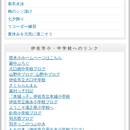
着衣水泳
梅のシソ漬け
七夕飾り
リコーダー練習
夏休みを元気に過ごそう
伊佐市小・中学校へのリンク
曽木小ホームページはこちら
菱中ぶろぐ
大口南中学校ブログ
山野中ブログ: 山野中ブログ
伊佐市立大口中学校
さくららんまん
菱刈っ子日記
『本城っ子』伊佐市立本城小学校
伊佐市立南永小学校ブログ
ようこそ湯之尾小学校へ
針持小学校ブログ
羽月西ブログ
羽月っこのつぶやき
もみの木（伊佐市立平出水小学校ブログ）