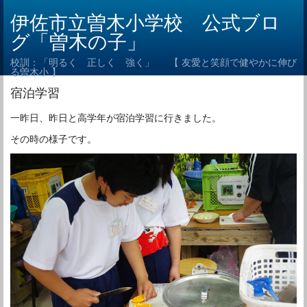
伊佐市立曽木小学校 公式ブロ
グ「曽木の子」
校訓：「明るく 正しく 強く」 【 友愛と笑顔で健やかに伸び
る曽木小 】
宿泊学習
一昨日、昨日と高学年が宿泊学習に行きました。
その時の様子です。