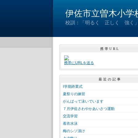
伊佐市立曽木小学
校訓：「明るく 正しく 強く」
携帯URL
携帯にURLを送る
最近の記事
Ⅰ学期終業式
夏祭りの練習
がんばって泳いでいます
７月伊佐さわやかあいさつ運動
交流学習
着衣水泳
梅のシソ漬け