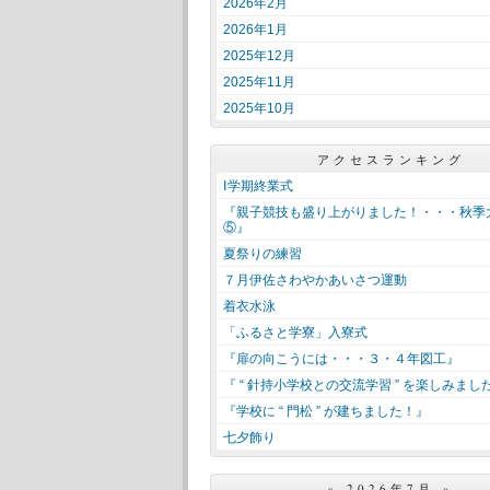
2026年2月
2026年1月
2025年12月
2025年11月
2025年10月
アクセスランキング
Ⅰ学期終業式
『親子競技も盛り上がりました！・・・秋季
⑤』
夏祭りの練習
７月伊佐さわやかあいさつ運動
着衣水泳
「ふるさと学寮」入寮式
『扉の向こうには・・・３・４年図工』
『 “ 針持小学校との交流学習 ” を楽しみまし
『学校に “ 門松 ” が建ちました！』
七夕飾り
«
2026年7月
»