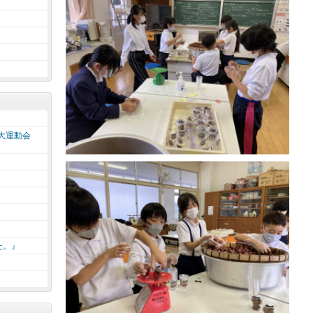
大運動会
た。』