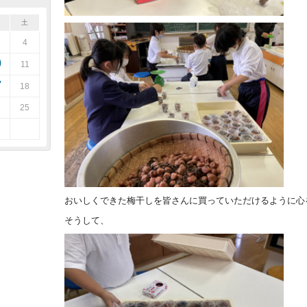
土
4
0
11
7
18
25
おいしくできた梅干しを皆さんに買っていただけるように心
そうして、