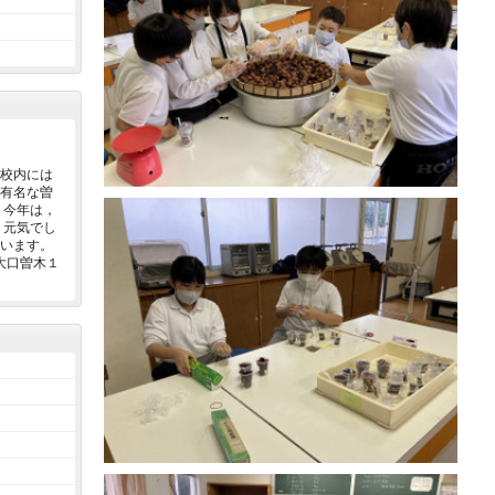
校内には
有名な曽
 今年は，
，元気でし
います。
大口曽木１