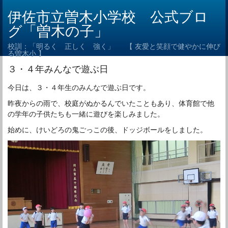
伊佐市立曽木小学校 公式ブロ
グ「曽木の子」
校訓：「明るく 正しく 強く」 【 友愛と笑顔で健やかに伸び
る曽木小 】
３・４年みんなで遊ぶ日
今日は、３・４年生のみんなで遊ぶ日です。
昨夜からの雨で、校庭がぬかるんでいたこともあり、体育館で他
の学年の子供たちも一緒に遊びを楽しみました。
始めに、けいどろの鬼ごっこの後、ドッジボールをしました。