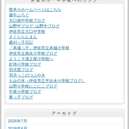
曽木小ホームページはこちら
菱中ぶろぐ
大口南中学校ブログ
山野中ブログ: 山野中ブログ
伊佐市立大口中学校
さくららんまん
菱刈っ子日記
『本城っ子』伊佐市立本城小学校
伊佐市立南永小学校ブログ
ようこそ湯之尾小学校へ
針持小学校ブログ
羽月西ブログ
羽月っこのつぶやき
もみの木（伊佐市立平出水小学校ブログ）
山野小学校にこにこブログ
牛尾小学校ブログ
東っ子ブログ
アーカイブ
2026年7月
2026年6月