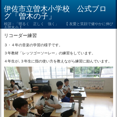
伊佐市立曽木小学校 公式ブロ
グ「曽木の子」
校訓：「明るく 正しく 強く」 【 友愛と笑顔で健やかに伸び
る曽木小 】
リコーダー練習
３・４年の音楽の学習の様子です。
３年教材「レッツゴーソーレー」の練習をしています。
４年生が､３年生に指の使い方を教えながら練習に励んでいます。