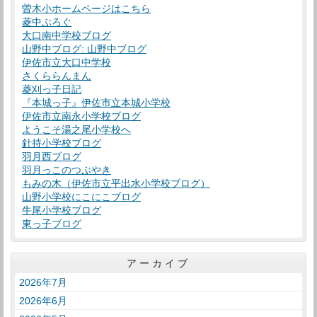
曽木小ホームページはこちら
菱中ぶろぐ
大口南中学校ブログ
山野中ブログ: 山野中ブログ
伊佐市立大口中学校
さくららんまん
菱刈っ子日記
『本城っ子』伊佐市立本城小学校
伊佐市立南永小学校ブログ
ようこそ湯之尾小学校へ
針持小学校ブログ
羽月西ブログ
羽月っこのつぶやき
もみの木（伊佐市立平出水小学校ブログ）
山野小学校にこにこブログ
牛尾小学校ブログ
東っ子ブログ
アーカイブ
2026年7月
2026年6月