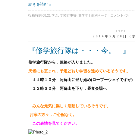
続きを読む »
投稿時刻 08:21
学ぶ
,
学校行事等
,
高学年
|
個別ページ
|
コメント (0)
2014年5月28日 (
『修学旅行隊は・・・今。 』
修学旅行隊から，連絡が入りました。
天候にも恵まれ，予定どおり学習を進めているそうです。
１１時１０分 阿蘇山に登り始め(ロープーウェイですが)
１２時３０分 阿蘇山を下り，昼食会場へ
み
んな元気に楽しく活動しているそうです。
お家の方々，ご心配なく。
この表情を見てください。