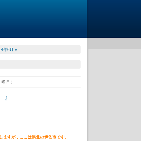
14年6月 »
金曜日)
。』
しますが，ここは県北の伊佐市です。