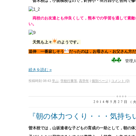
曽木校は，小規模校なので，針持小・羽月西小と合同で修
両校のお友達とも仲良くして，熊本での学習を通して素敵
い。
天気も上々
のようです。
追伸 一番寂しそう
だったのは，お母さん・お父さん方だ
管理
続きを読む »
投稿時刻 08:43
学ぶ
,
学校行事等
,
高学年
|
個別ページ
|
コメント (0)
2014年5月27日 (
『朝の体力つくり・・・気持ち
曽木校では，山坂達者な子どもの育成の一助として，朝の体