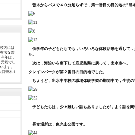
曽木からバスで４０分足らずで，第一番目の目的地の“熊本
校内には
低学年の子どもたちでも，いろいろな体験活動を通して，
有名な曽
た。
 今年は，
，元気でし
次は，海沿いを南下して鹿児島県に戻って，出水市へ。
います。
大口曽木１
クレインパークが第２番目の目的地でした。
ちょうど，出水中学校の職場体験学習の期間中で，生徒の
子どもたちは，少々難しい話もありましたが，よく話を聞
昼食場所は，東光山公園です。