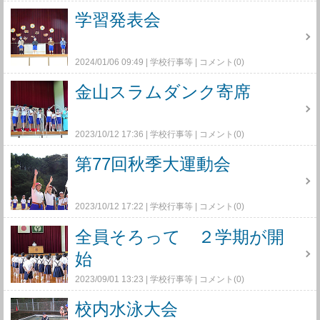
(0)
学習発表会
2024/01/06 09:49
学校行事等
コメント(0)
金山スラムダンク寄席
2023/10/12 17:36
学校行事等
コメント(0)
第77回秋季大運動会
2023/10/12 17:22
学校行事等
コメント(0)
全員そろって ２学期が開
始
2023/09/01 13:23
学校行事等
コメント(0)
校内水泳大会