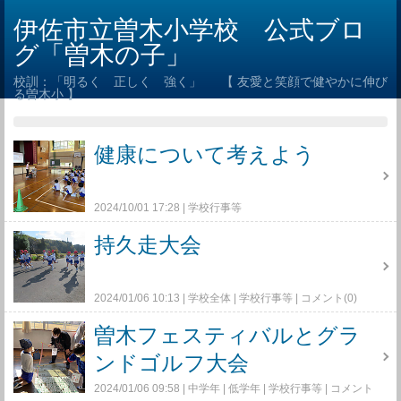
伊佐市立曽木小学校 公式ブロ
グ「曽木の子」
校訓：「明るく 正しく 強く」 【 友愛と笑顔で健やかに伸び
る曽木小 】
健康について考えよう
2024/10/01 17:28
学校行事等
持久走大会
2024/01/06 10:13
学校全体
学校行事等
コメント(0)
曽木フェスティバルとグラ
ンドゴルフ大会
2024/01/06 09:58
中学年
低学年
学校行事等
コメント