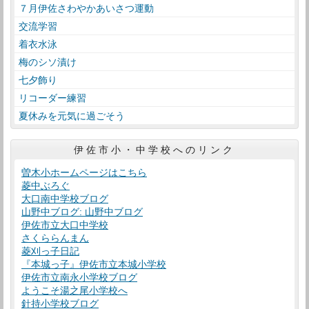
７月伊佐さわやかあいさつ運動
交流学習
着衣水泳
梅のシソ漬け
七夕飾り
リコーダー練習
夏休みを元気に過ごそう
伊佐市小・中学校へのリンク
曽木小ホームページはこちら
菱中ぶろぐ
大口南中学校ブログ
山野中ブログ: 山野中ブログ
伊佐市立大口中学校
さくららんまん
菱刈っ子日記
『本城っ子』伊佐市立本城小学校
伊佐市立南永小学校ブログ
ようこそ湯之尾小学校へ
針持小学校ブログ