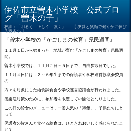
伊佐市立曽木小学校 公式ブロ
グ「曽木の子」
校訓：「明るく 正しく 強く」 【 友愛と笑顔で健やかに伸び
る曽木小 】
『曽木小学校の「かごしまの教育」県民週間』
１１月１日から始まった、地域が育む「かごしまの教育」県民週
間。
曽木小学校では、１１月２日～５日まで、自由参観日でした。
１１月４日には，３～６年生までの保護者や学校運営協議会委員
の
方々を対象にした給食試食会や学校運営協議会が行われました。
感染症対策のために、参加者を限定しての開催となりました。
この日の給食のメニューは，一番人気の「鶏飯」。子供たちにと
って
保護者の皆さんと食べる給食は、ひときわおいしく感じられたこ
とで