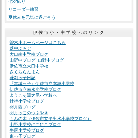
七夕飾り
リコーダー練習
夏休みを元気に過ごそう
伊佐市小・中学校へのリンク
曽木小ホームページはこちら
菱中ぶろぐ
大口南中学校ブログ
山野中ブログ: 山野中ブログ
伊佐市立大口中学校
さくららんまん
菱刈っ子日記
『本城っ子』伊佐市立本城小学校
伊佐市立南永小学校ブログ
ようこそ湯之尾小学校へ
針持小学校ブログ
羽月西ブログ
羽月っこのつぶやき
もみの木（伊佐市立平出水小学校ブログ）
山野小学校にこにこブログ
牛尾小学校ブログ
東っ子ブログ