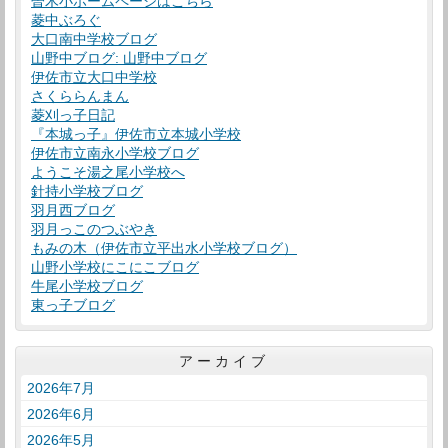
曽木小ホームページはこちら
菱中ぶろぐ
大口南中学校ブログ
山野中ブログ: 山野中ブログ
伊佐市立大口中学校
さくららんまん
菱刈っ子日記
『本城っ子』伊佐市立本城小学校
伊佐市立南永小学校ブログ
ようこそ湯之尾小学校へ
針持小学校ブログ
羽月西ブログ
羽月っこのつぶやき
もみの木（伊佐市立平出水小学校ブログ）
山野小学校にこにこブログ
牛尾小学校ブログ
東っ子ブログ
アーカイブ
2026年7月
2026年6月
2026年5月