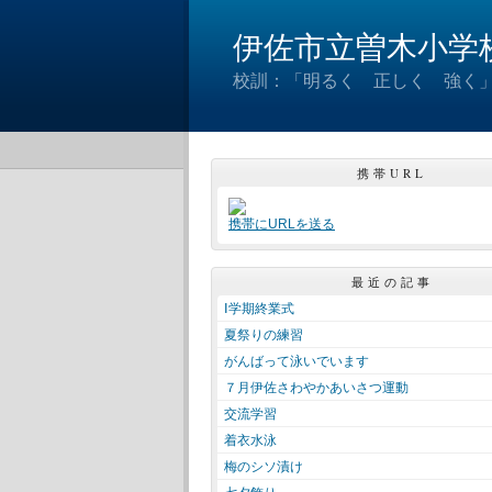
伊佐市立曽木小学
校訓：「明るく 正しく 強く」
携帯URL
携帯にURLを送る
最近の記事
Ⅰ学期終業式
夏祭りの練習
がんばって泳いでいます
７月伊佐さわやかあいさつ運動
交流学習
着衣水泳
梅のシソ漬け