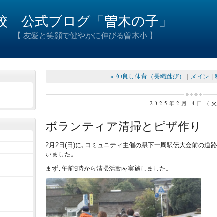
校 公式ブログ「曽木の子」
 【 友愛と笑顔で健やかに伸びる曽木小 】
« 仲良し体育（長縄跳び）
|
メイン
|
2025年2月 4日 (
ボランティア清掃とピザ作り
2月2日(日)に､コミュニティ主催の県下一周駅伝大会前の道
いました。
まず､午前9時から清掃活動を実施しました。