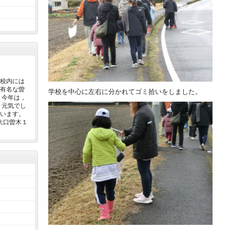
校内には
有名な曽
学校を中心に左右に分かれてゴミ拾いをしました。
 今年は，
，元気でし
います。
大口曽木１