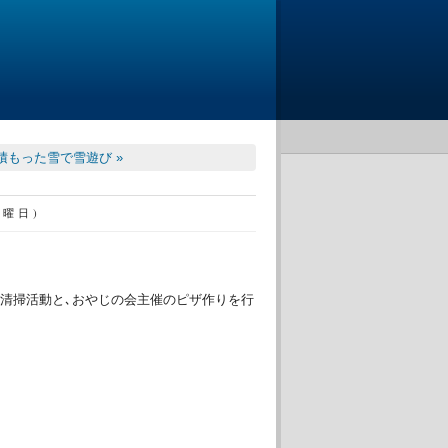
積もった雪で雪遊び »
火曜日)
路清掃活動と､おやじの会主催のピザ作りを行