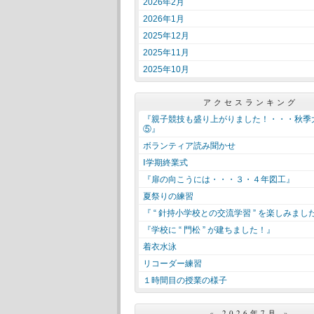
2026年2月
2026年1月
2025年12月
2025年11月
2025年10月
アクセスランキング
『親子競技も盛り上がりました！・・・秋季
⑤』
ボランティア読み聞かせ
Ⅰ学期終業式
『扉の向こうには・・・３・４年図工』
夏祭りの練習
『 “ 針持小学校との交流学習 ” を楽しみまし
『学校に “ 門松 ” が建ちました！』
着衣水泳
リコーダー練習
１時間目の授業の様子
«
2026年7月
»