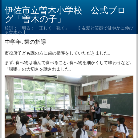
伊佐市立曽木小学校 公式ブロ
グ「曽木の子」
校訓：「明るく 正しく 強く」 【 友愛と笑顔で健やかに伸び
る曽木小 】
中学年､歯の指導
市役所子ども課の方に歯の指導をしていただきました。
まず､食べ物は噛んで食べること､食べ物を細かくして味わうなど､
「咀嚼」の大切さを話されました。