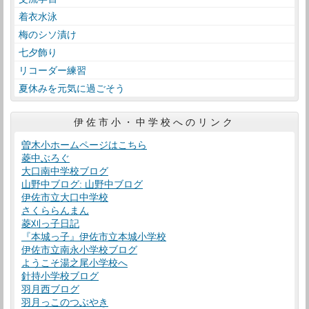
着衣水泳
梅のシソ漬け
七夕飾り
リコーダー練習
夏休みを元気に過ごそう
伊佐市小・中学校へのリンク
曽木小ホームページはこちら
菱中ぶろぐ
大口南中学校ブログ
山野中ブログ: 山野中ブログ
伊佐市立大口中学校
さくららんまん
菱刈っ子日記
『本城っ子』伊佐市立本城小学校
伊佐市立南永小学校ブログ
ようこそ湯之尾小学校へ
針持小学校ブログ
羽月西ブログ
羽月っこのつぶやき