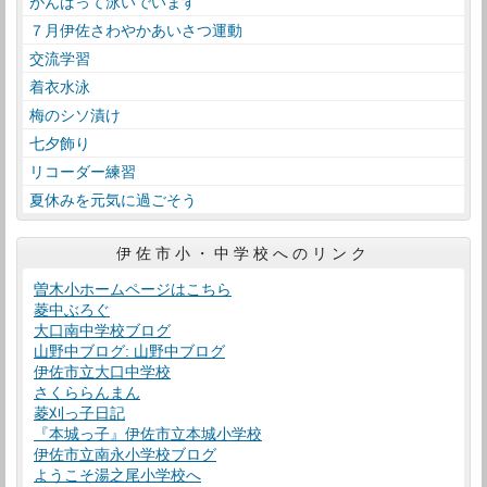
がんばって泳いでいます
７月伊佐さわやかあいさつ運動
交流学習
着衣水泳
梅のシソ漬け
七夕飾り
リコーダー練習
夏休みを元気に過ごそう
伊佐市小・中学校へのリンク
曽木小ホームページはこちら
菱中ぶろぐ
大口南中学校ブログ
山野中ブログ: 山野中ブログ
伊佐市立大口中学校
さくららんまん
菱刈っ子日記
『本城っ子』伊佐市立本城小学校
伊佐市立南永小学校ブログ
ようこそ湯之尾小学校へ