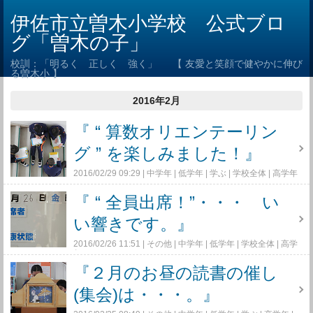
伊佐市立曽木小学校 公式ブロ
グ「曽木の子」
校訓：「明るく 正しく 強く」 【 友愛と笑顔で健やかに伸び
る曽木小 】
2016年2月
『 “ 算数オリエンテーリン
グ ” を楽しみました！』
2016/02/29 09:29
中学年
低学年
学ぶ
学校全体
高学年
コメント(0)
『 “ 全員出席！”・・・ い
い響きです。』
2016/02/26 11:51
その他
中学年
低学年
学校全体
高学
年
コメント(0)
『２月のお昼の読書の催し
(集会)は・・・。』