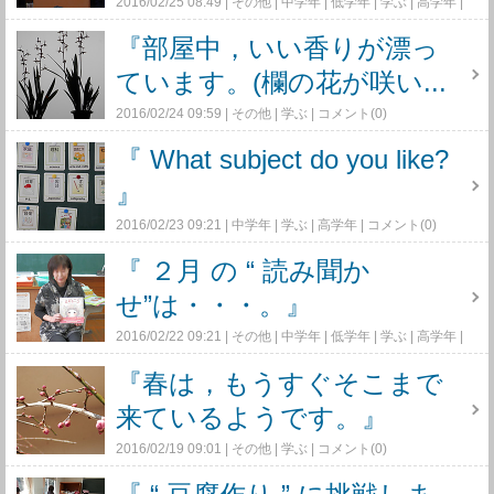
2016/02/25 08:49
その他
中学年
低学年
学ぶ
高学年
コメント(0)
『部屋中，いい香りが漂っ
ています。(欄の花が咲い...
2016/02/24 09:59
その他
学ぶ
コメント(0)
『 What subject do you like?
』
2016/02/23 09:21
中学年
学ぶ
高学年
コメント(0)
『 ２月 の “ 読み聞か
せ”は・・・。』
2016/02/22 09:21
その他
中学年
低学年
学ぶ
高学年
コメント(0)
『春は，もうすぐそこまで
来ているようです。』
2016/02/19 09:01
その他
学ぶ
コメント(0)