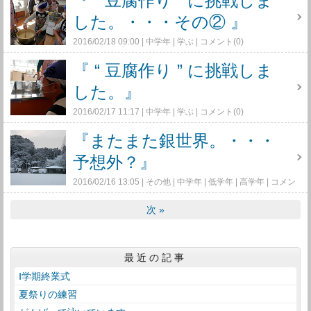
『 “ 豆腐作り ” に挑戦しま
した。・・・その② 』
2016/02/18 09:00
中学年
学ぶ
コメント(0)
『 “ 豆腐作り ” に挑戦しま
した。』
2016/02/17 11:17
中学年
学ぶ
コメント(0)
『またまた銀世界。・・・
予想外？』
2016/02/16 13:05
その他
中学年
低学年
高学年
コメン
ト(0)
次
»
最近の記事
Ⅰ学期終業式
夏祭りの練習